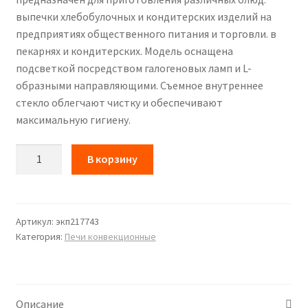
выпечки хлебобулочных и кондитерских изделий на
ADAPTIVE.Cooking ™
предприятиях общественного питания и торговли. в
пекарнях и кондитерских. Модель оснащена
STEAM.Plus
подсветкой посредством галогеновых ламп и L-
образными направляющими. Съемное внутреннее
Контакты
стекло облегчают чистку и обеспечивают
максимальную гигиену.
Количество
В корзину
ПЕЧЬ
конвекционная
UNOX
XB613G
Артикул:
экп217743
Категория:
Печи конвекционные
Описание